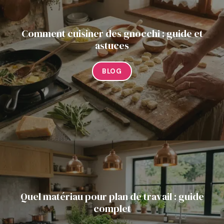
Comment cuisiner des gnocchi : guide et
astuces
BLOG
Quel matériau pour plan de travail : guide
complet