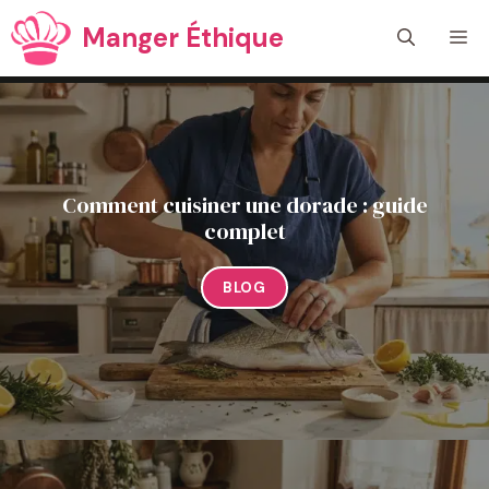
Aller
Manger Éthique
M
au
contenu
Comment cuisiner une dorade : guide
complet
BLOG