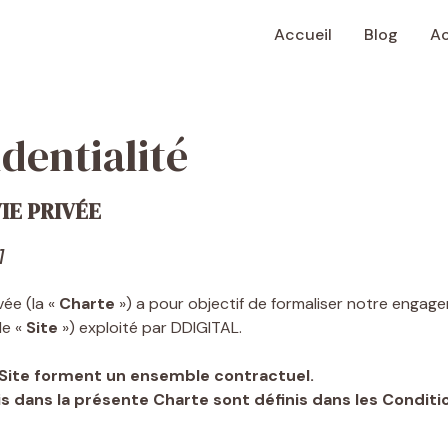
Accueil
Blog
Ac
identialité
IE PRIVÉE
]
vée (la «
Charte
») a pour objectif de formaliser notre engag
le «
Site
») exploité par DDIGITAL.
 Site forment un ensemble contractuel.
 dans la présente Charte sont définis dans les Conditio