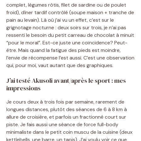
complet, légumes rôtis, filet de sardine ou de poulet
froid), dîner tardif contrôlé (soupe maison + tranche de
pain au levain). Là où j’ai vu un effet, c’est sur le
grignotage nocturne : deux soirs sur trois, je n’ai pas
ressenti le besoin du petit carreau de chocolat à minuit
“pour le moral”. Est-ce juste une coïncidence? Peut-
être. Mais quand la fatigue des pieds est moindre,
l’envie de récompense l’est aussi. C’est une observation
qui, pour moi, vaut autant que des graphiques.
J’ai testé Akusoli avant/après le sport : mes
impressions
Je cours deux à trois fois par semaine, rarement de
longues distances, plutôt des séances de 6 à 8 km à
allure de croisière, et parfois un fractionné court sur
piste. Je fais aussi une séance de force full-body
minimaliste dans le petit coin muscu de la cuisine (deux
kettlebells, une barre, un tapis). J’ai voulu voir ce que