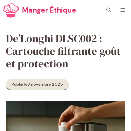
Aller
Manger Éthique
M
au
contenu
De’Longhi DLSC002 :
Cartouche filtrante goût
et protection
Publié le
3 novembre 2025