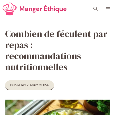
Aller
Manger Éthique
M
au
contenu
Combien de féculent par
repas :
recommandations
nutritionnelles
Publié le
27 août 2024