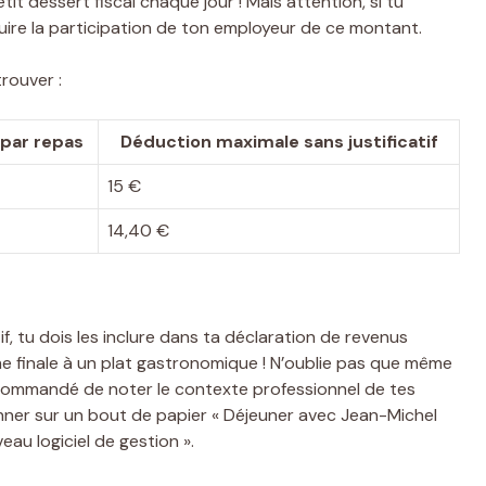
tit dessert fiscal chaque jour ! Mais attention, si tu
duire la participation de ton employeur de ce montant.
trouver :
 par repas
Déduction maximale sans justificatif
15 €
14,40 €
if, tu dois les inclure dans ta déclaration de revenus
e finale à un plat gastronomique ! N’oublie pas que même
st recommandé de noter le contexte professionnel de tes
onner sur un bout de papier « Déjeuner avec Jean-Michel
au logiciel de gestion ».