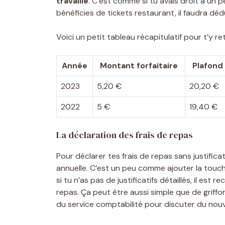
travaillé
. C’est comme si tu avais droit à un pe
bénéficies de tickets restaurant, il faudra dé
Voici un petit tableau récapitulatif pour t’y re
Année
Montant forfaitaire
Plafond
2023
5,20 €
20,20 €
2022
5 €
19,40 €
La déclaration des frais de repas
Pour déclarer tes frais de repas sans justificat
annuelle. C’est un peu comme ajouter la touch
si tu n’as pas de justificatifs détaillés, il e
repas. Ça peut être aussi simple que de griff
du service comptabilité pour discuter du nouve