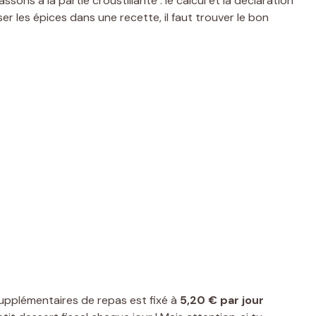
ons à la partie croustillante : le calcul et la déclaration
r les épices dans une recette, il faut trouver le bon
 supplémentaires de repas est fixé à
5,20 € par jour