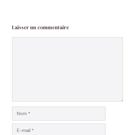
Laisser un commentaire
Commentaire
Nom
E-
mail