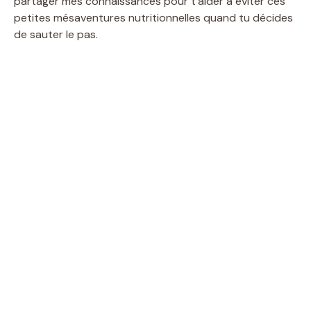
partager mes connaissances pour t’aider à éviter ces
petites mésaventures nutritionnelles quand tu décides
de sauter le pas.