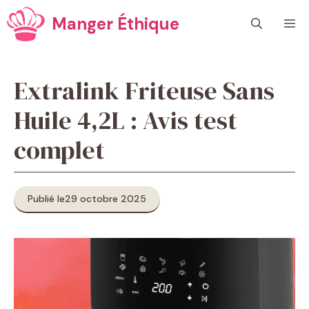
Aller
Manger Éthique
M
au
contenu
Extralink Friteuse Sans
Huile 4,2L : Avis test
complet
Publié le
29 octobre 2025