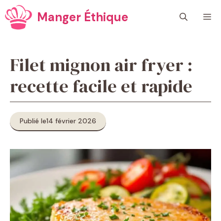
Aller
Manger Éthique
M
au
contenu
Filet mignon air fryer :
recette facile et rapide
Publié le
14 février 2026