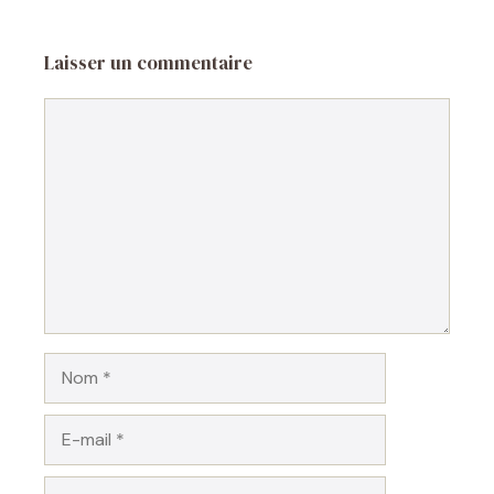
Laisser un commentaire
Commentaire
Nom
E-
mail
Site