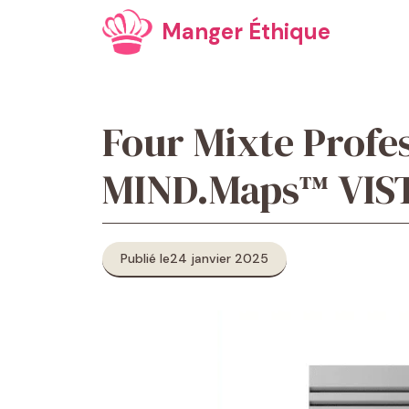
Aller
Manger Éthique
au
contenu
Four Mixte Prof
MIND.Maps™ VISTA
Publié le
24 janvier 2025