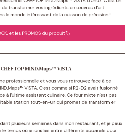
 professionnel CHEFTOP MIND.Maps™ VISTA d’Unox. C’est un
le de transformer vos ingrédients en œuvres d’art
ans le monde intéressant de la cuisson de précision !
STOCK, et les PROMOS du produit🏷️
nel CHEFTOP MIND.Maps™ VISTA
ine professionnelle et vous vous retrouvez face à ce
IND.Maps™ VISTA. C’est comme si R2-D2 avait fusionné
 à l’ultime assistant culinaire. Ce four mixte n’est pas
éritable station tout-en-un qui promet de transform er
endant plusieurs semaines dans mon restaurant, et je peux
i le temps où je jonglais entre différents appareils pour