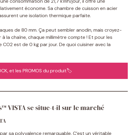
une consommation de 21,7 kWh/jour, il offre une
elativement économe. Sa chambre de cuisson en acier
 assurent une isolation thermique parfaite.
 plaques de 80 mm. Ça peut sembler anodin, mais croyez-
à la chaîne, chaque millimètre compte ! Et pour les
 CO2 est de 0 kg par jour. De quoi cuisiner avec la
STOCK, et les PROMOS du produit🏷️
ISTA se situe-t-il sur le marché
STA
r sa polyvalence remarquable. C’est un véritable