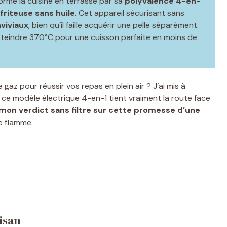
sforme la cuisine en terrasse par sa
polyvalence 4-en-
 friteuse sans huile
. Cet appareil sécurisant sans
nviviaux
, bien qu’il faille acquérir une pelle séparément.
teindre 370°C pour une cuisson parfaite en moins de
gaz pour réussir vos repas en plein air ? J’ai mis à
 si ce modèle électrique 4-en-1 tient vraiment la route face
mon verdict sans filtre sur cette promesse d’une
e flamme.
isan