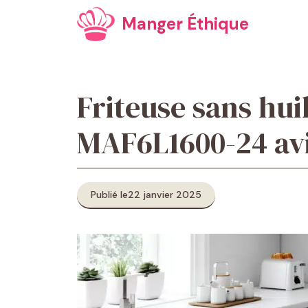
Aller
Manger Éthique
au
contenu
Friteuse sans hu
MAF6L1600-24 avis
Publié le
22 janvier 2025