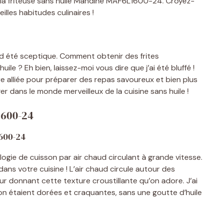
 : la friteuse sans huile Mandine MAF6L1600-24. Croyez-
eilles habitudes culinaires !
ord été sceptique. Comment obtenir des frites
uile ? Eh bien, laissez-moi vous dire que j’ai été bluffé !
e alliée pour préparer des repas savoureux et bien plus
ger dans le monde merveilleux de la cuisine sans huile !
1600-24
600-24
gie de cuisson par air chaud circulant à grande vitesse.
ans votre cuisine ! L’air chaud circule autour des
eur donnant cette texture croustillante qu’on adore. J’ai
son étaient dorées et craquantes, sans une goutte d’huile