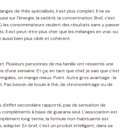
ges de thés spécialisés, il est plus complet. Il ne se
ssi sur l’énergie, la satiété, la concentration. Bref, c’est
 où les consommateurs veulent des résultats sans y passer
s. Il est peut-être plus cher que les mélanges en vrac ou
 aussi bien plus ciblé et cohérent.
ffet. Plusieurs personnes de ma famille ont ressentis une
s d’une semaine. Et ça, en tant que chef, je sais que c’est
ringales, on mange mieux. Point. Autre gros avantage : la
out. Pas besoin de boule à thé, de chronométrage ou de
Pas d’effet secondaire rapporté, pas de sensation de
s compléments à base de guarana seul. L’association est
mplément long terme, la formule non-habituante est
, adapter. En bref, c’est un produit intelligent, dans sa