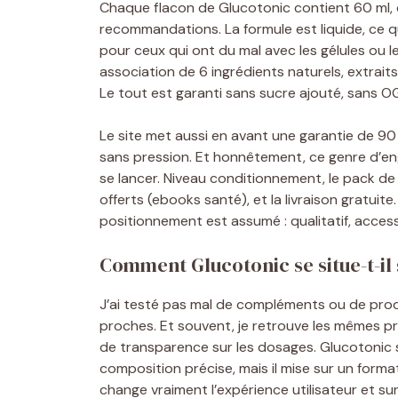
Chaque flacon de Glucotonic contient 60 ml, ce 
recommandations. La formule est liquide, ce qui 
pour ceux qui ont du mal avec les gélules ou 
association de 6 ingrédients naturels, extrai
Le tout est garanti sans sucre ajouté, sans O
Le site met aussi en avant une garantie de 90 
sans pression. Et honnêtement, ce genre d’en
se lancer. Niveau conditionnement, le pack de
offerts (ebooks santé), et la livraison gratuit
positionnement est assumé : qualitatif, accessi
Comment Glucotonic se situe-t-il
J’ai testé pas mal de compléments ou de produ
proches. Et souvent, je retrouve les mêmes p
de transparence sur les dosages. Glucotonic s
composition précise, mais il mise sur un format
change vraiment l’expérience utilisateur et surt