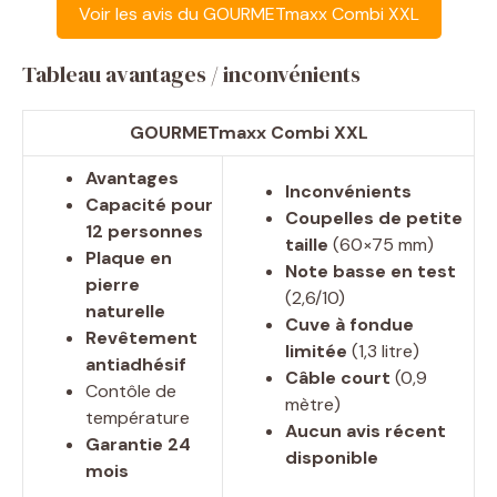
Voir les avis du GOURMETmaxx Combi XXL
Tableau avantages / inconvénients
GOURMETmaxx Combi XXL
Avantages
Inconvénients
Capacité pour
Coupelles de petite
12 personnes
taille
(60×75 mm)
Plaque en
Note basse en test
pierre
(2,6/10)
naturelle
Cuve à fondue
Revêtement
limitée
(1,3 litre)
antiadhésif
Câble court
(0,9
Contôle de
mètre)
température
Aucun avis récent
Garantie 24
disponible
mois