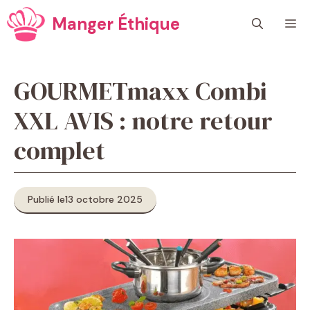
Aller
Manger Éthique
M
au
contenu
GOURMETmaxx Combi
XXL AVIS : notre retour
complet
Publié le
13 octobre 2025