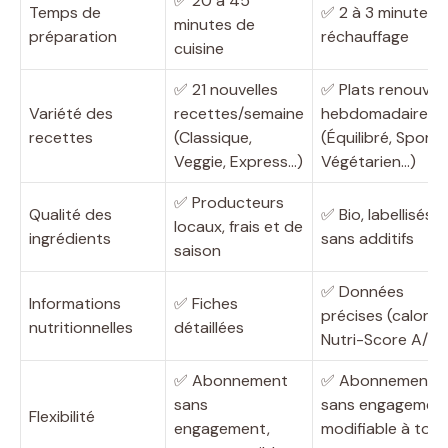
✅ 20 à 45
Temps de
✅ 2 à 3 minutes 
minutes de
préparation
réchauffage
cuisine
✅ 21 nouvelles
✅ Plats renouvel
Variété des
recettes/semaine
hebdomadaireme
recettes
(Classique,
(Équilibré, Sportif
Veggie, Express…)
Végétarien…)
✅ Producteurs
Qualité des
✅ Bio, labellisés,
locaux, frais et de
ingrédients
sans additifs
saison
✅ Données
Informations
✅ Fiches
précises (calories
nutritionnelles
détaillées
Nutri-Score A/B)
✅ Abonnement
✅ Abonnement
sans
sans engagement
Flexibilité
engagement,
modifiable à tout