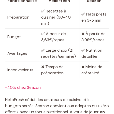
Fonctionnalité
HelloFresh
Seazon
✅ Recettes à
✅ Plats prêts
Préparation
cuisiner (30-40
en 3-5 min
min)
✅ À partir de
❌ À partir de
Budget
3,63€/repas
8,98€/repas
✅ Large choix (21
✅ Nutrition
Avantages
recettes/semaine)
détaillée
❌ Temps de
❌ Moins de
Inconvénients
préparation
créativité
-40% chez Seazon
HelloFresh séduit les amateurs de cuisine et les
budgets serrés. Seazon convient aux adeptes du « zéro
effort » avec un focus nutritionnel. À vous de jouer
en