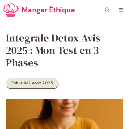
Aller
Manger Éthique
M
au
contenu
Integrale Detox Avis
2025 : Mon Test en 3
Phases
Publié le
12 août 2025