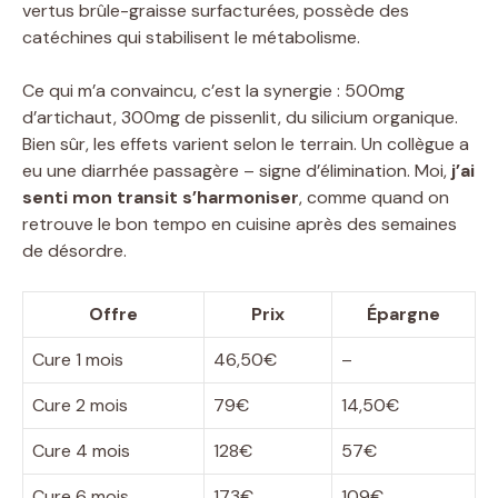
vertus brûle-graisse surfacturées, possède des
catéchines qui stabilisent le métabolisme.
Ce qui m’a convaincu, c’est la synergie : 500mg
d’artichaut, 300mg de pissenlit, du silicium organique.
Bien sûr, les effets varient selon le terrain. Un collègue a
eu une diarrhée passagère – signe d’élimination. Moi,
j’ai
senti mon transit s’harmoniser
, comme quand on
retrouve le bon tempo en cuisine après des semaines
de désordre.
Offre
Prix
Épargne
Cure 1 mois
46,50€
–
Cure 2 mois
79€
14,50€
Cure 4 mois
128€
57€
Cure 6 mois
173€
109€