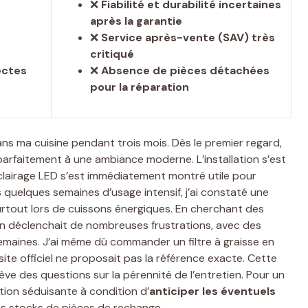
❌
Fiabilité et durabilité incertaines
après la garantie
❌
Service après-vente (SAV) très
critiqué
ectes
❌
Absence de pièces détachées
pour la réparation
dans ma cuisine pendant trois mois. Dès le premier regard,
parfaitement à une ambiance moderne. L’installation s’est
’éclairage LED s’est immédiatement montré utile pour
 quelques semaines d’usage intensif, j’ai constaté une
surtout lors de cuissons énergiques. En cherchant des
tein déclenchait de nombreuses frustrations, avec des
emaines. J’ai même dû commander un filtre à graisse en
 site officiel ne proposait pas la référence exacte. Cette
e des questions sur la pérennité de l’entretien. Pour un
tion séduisante à condition d’
anticiper les éventuels
des stocks de pièces de rechange.