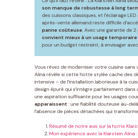
Ce qu’il faut retenir : La Klarstein Alina s
son manque de robustesse à long terme
des cuissons classiques, et l’éclairage LE
après-vente allemand reste difficile d’acc
panne coûteuse
. Avec une garantie de 2
convient mieux à un usage temporaire
pour un budget restreint, à envisager ave
Vous rêvez de moderniser votre cuisine sans 
Alina révèle si cette hotte stylée cache des dé
intensive – de l’installation laborieuse à la cui
design épuré qui s’intègre parfaitement dans u
une aspiration suffisante pour les usages cou
apparaissent
: une fiabilité douteuse au-delà
l’absence de pièces détachées qui transfor
Résumé de notre avis sur la hotte Klarst
Mon expérience avec la Klarstein Alina : 