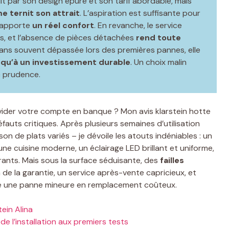
éduit par son design épuré et son tarif abordable, mais
 ternit son attrait
. L’aspiration est suffisante pour
D apporte
un réel confort
. En revanche, le service
ès, et l’absence de pièces détachées
rend toute
 ans souvent dépassée lors des premières pannes, elle
 qu’à un investissement durable
. Un choix malin
c prudence.
vider votre compte en banque ? Mon avis klarstein hotte
fauts critiques. Après plusieurs semaines d’utilisation
sson de plats variés – je dévoile les atouts indéniables : un
ne cuisine moderne, un éclairage LED brillant et uniforme,
rants. Mais sous la surface séduisante, des
failles
 de la garantie, un service après-vente capricieux, et
me une panne mineure en remplacement coûteux.
ein Alina
de l’installation aux premiers tests