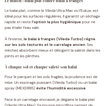
Le match : balai plat contre balai à franges
Le balai plat, comme le Vileda Ultra Max ou l’Eukue, est
idéal pour les surfaces régulières. Il garantit un séchage
rapide et reste
l’option la plus hygiénique
pour ne
pas étaler l’eau sale.
À l’inverse,
le balai à franges (Vileda Turbo) règne
sur les sols texturés et le carrelage ancien
. Ses
mèches absorbent mieux et délogent la saleté dans les
joints et les plinthes.
À chaque sol et chaque saleté son balai
Pour le parquet et les sols fragiles, la prudence est de
mise. Un essorage puissant (Vileda Turbo) ou un balai
spray (MEXERRIS)
évite l’humidité excessive
.
Face à un carrelage encrassé, je dégaine le balai plat
(Vileda Ultra Max). Sa housse microfibre permet de