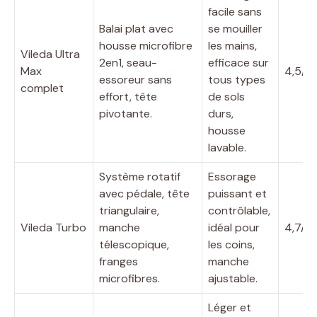
facile sans
Balai plat avec
se mouiller
housse microfibre
les mains,
Vileda Ultra
2en1, seau-
efficace sur
Max
4,5/5
essoreur sans
tous types
complet
effort, tête
de sols
pivotante.
durs,
housse
lavable.
Système rotatif
Essorage
avec pédale, tête
puissant et
triangulaire,
contrôlable,
Vileda Turbo
manche
idéal pour
4,7/5
télescopique,
les coins,
franges
manche
microfibres.
ajustable.
Léger et