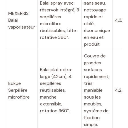
Balai spray avec
sans seau,
réservoir intégré, 3
nettoyage
MEXERRIS
serpillères
rapide et
Balai
4,3/5
microfibre
ciblé,
vaporisateur
réutilisables, tête
économique
rotative 360°.
en eau et
produit.
Couvre de
grandes
Balai plat extra-
surfaces
large (42cm), 4
rapidement,
Eukue
serpillères
très
Serpillère
réutilisables,
maniable
4,2/5
microfibre
manche
sous les
extensible,
meubles,
rotation 360°.
système de
fixation
simple.