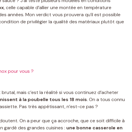
 sauce ? J’ai testé plusieurs modèles en conditions
ox
, celle capable d’allier une montée en température
l des années. Mon verdict vous prouvera qu’il est possible
ondition de privilégier la qualité des matériaux plutôt que
inox pour vous ?
 brutal, mais c’est la réalité si vous continuez d’acheter
inissent à la poubelle tous les 18 mois
. On a tous connu
 assiette. Pas très appétissant, n’est-ce pas ?
doutent. On a peur que ça accroche, que ce soit difficile à
ien gardé des grandes cuisines :
une bonne casserole en