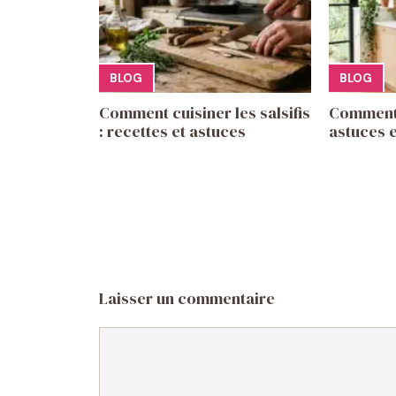
BLOG
BLOG
Comment cuisiner les salsifis
Comment 
: recettes et astuces
astuces e
Laisser un commentaire
Commentaire