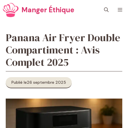
Aller
Manger Éthique
M
au
contenu
Panana Air Fryer Double
Compartiment : Avis
Complet 2025
Publié le
26 septembre 2025