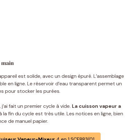
n main
’appareil est solide, avec un design épuré. L’assemblage
ble en ligne. Le réservoir d’eau transparent permet un
es pour stocker les purées.
’ai fait un premier cycle à vide.
La cuisson vapeur a
à la fin du cycle est très utile. Les notices en ligne, bien
nce de manuel papier.
 Cuiseur Vapeur-Mixeur
4 en 1 SCF883/01