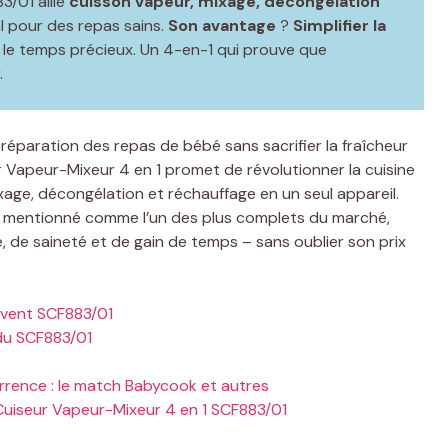
83/01 allie
cuisson vapeur, mixage, décongélation
al pour des repas sains.
Son avantage
?
Simplifier la
r le temps précieux. Un 4-en-1 qui prouve que
.
a préparation des repas de bébé sans sacrifier la fraîcheur
ur Vapeur-Mixeur 4 en 1 promet de révolutionner la cuisine
age, décongélation et réchauffage en un seul appareil.
nt mentionné comme l’un des plus complets du marché,
, de saineté et de gain de temps – sans oublier son prix
Avent SCF883/01
 du SCF883/01
urrence : le match Babycook et autres
t Cuiseur Vapeur-Mixeur 4 en 1 SCF883/01