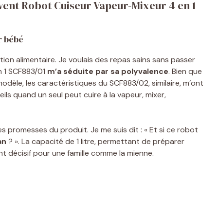
vent Robot Cuiseur Vapeur-Mixeur 4 en 1
r bébé
ion alimentaire. Je voulais des repas sains sans passer
en 1 SCF883/01
m’a séduite par sa polyvalence
. Bien que
modèle, les caractéristiques du SCF883/02, similaire, m’ont
ls quand un seul peut cuire à la vapeur, mixer,
les promesses du produit. Je me suis dit : « Et si ce robot
an
? ». La capacité de 1 litre, permettant de préparer
ent décisif pour une famille comme la mienne.