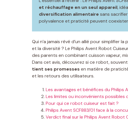
L’essentiel à retenir : Le Philips Avent SCF8
et réchauffage en un seul appareil
, idé
diversification alimentaire
sans sacrifie
polyvalence et praticité peuvent coexister
Qui n’a jamais rêvé d’un allié pour simplifier l
et la diversité ? Le Philips Avent Robot Cuise
des parents en combinant cuisson vapeur, mix
Dans cet avis, découvrez si ce robot, souve
tient ses promesses
en matière de praticité
et les retours des utilisateurs.
Les avantages et bénéfices du Philips 
Les limites ou inconvénients possibles
Pour qui ce robot cuiseur est fait ?
Philips Avent SCF883/01 face à la conc
Verdict final sur le Philips Avent Robo