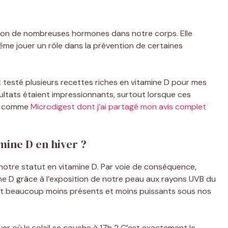
ation de nombreuses hormones dans notre corps. Elle
ême jouer un rôle dans la prévention de certaines
 testé plusieurs recettes riches en vitamine D pour mes
ésultats étaient impressionnants, surtout lorsque ces
ts comme
Microdigest dont j’ai partagé mon avis complet
ine D en hiver ?
 notre statut en vitamine D. Par voie de conséquence,
ne D grâce à l’exposition de notre peau aux rayons UVB du
ont beaucoup moins présents et moins puissants sous nos
er où le soleil se couche à 17h ? C’est exactement le