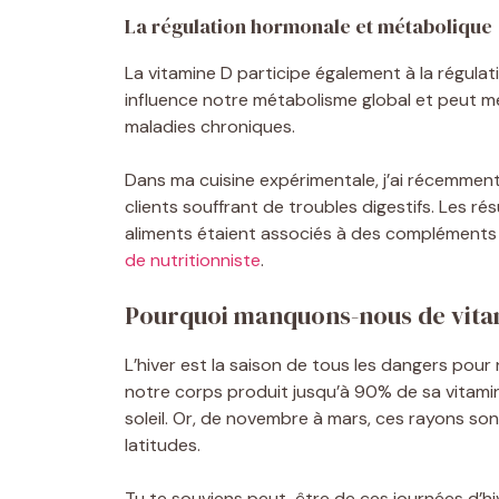
La régulation hormonale et métabolique
La vitamine D participe également à la régul
influence notre métabolisme global et peut m
maladies chroniques.
Dans ma cuisine expérimentale, j’ai récemment
clients souffrant de troubles digestifs. Les r
aliments étaient associés à des complémen
de nutritionniste
.
Pourquoi manquons-nous de vitam
L’hiver est la saison de tous les dangers pour
notre corps produit jusqu’à 90% de sa vitami
soleil. Or, de novembre à mars, ces rayons s
latitudes.
Tu te souviens peut-être de ces journées d’hiv