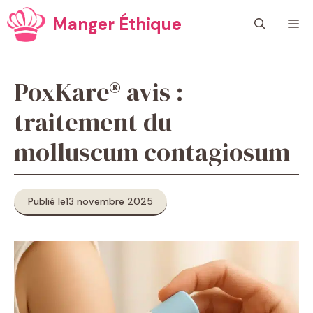
Aller
Manger Éthique
M
au
contenu
PoxKare® avis :
traitement du
molluscum contagiosum
Publié le
13 novembre 2025