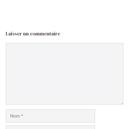
Laisser un commentaire
Commentaire
Nom
E-