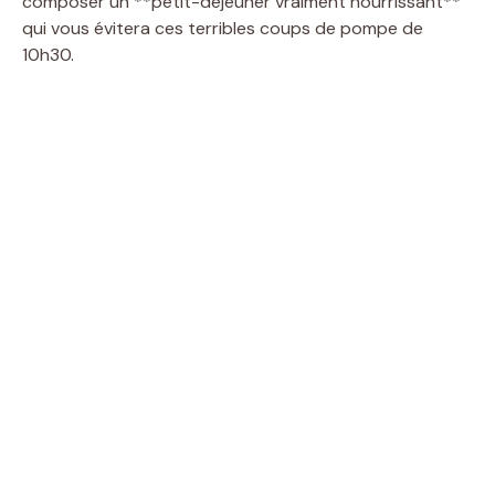
composer un **petit-déjeuner vraiment nourrissant**
qui vous évitera ces terribles coups de pompe de
10h30.