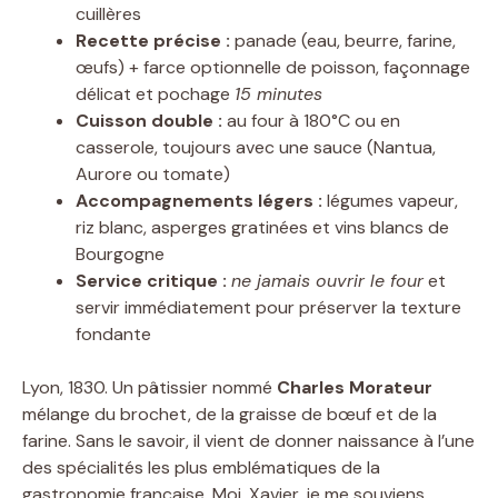
cuillères
Recette précise :
panade (eau, beurre, farine,
œufs) + farce optionnelle de poisson, façonnage
délicat et pochage
15 minutes
Cuisson double :
au four à 180°C ou en
casserole, toujours avec une sauce (Nantua,
Aurore ou tomate)
Accompagnements légers :
légumes vapeur,
riz blanc, asperges gratinées et vins blancs de
Bourgogne
Service critique :
ne jamais ouvrir le four
et
servir immédiatement pour préserver la texture
fondante
Lyon, 1830. Un pâtissier nommé
Charles Morateur
mélange du brochet, de la graisse de bœuf et de la
farine. Sans le savoir, il vient de donner naissance à l’une
des spécialités les plus emblématiques de la
gastronomie française. Moi, Xavier, je me souviens