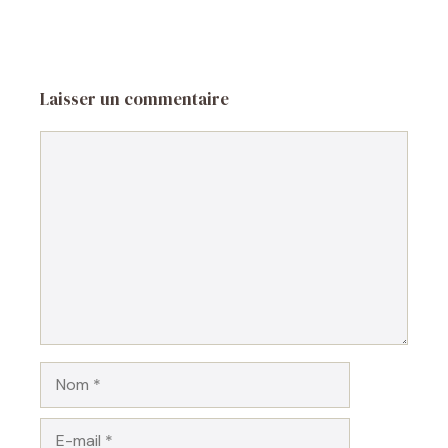
Laisser un commentaire
Commentaire
Nom
E-