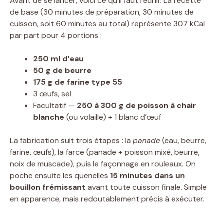
Avant de se lancer, voici ce qu’il faut réunir. La recette
de base (30 minutes de préparation, 30 minutes de
cuisson, soit 60 minutes au total) représente 307 kCal
par part pour 4 portions :
250 ml d’eau
50 g de beurre
175 g de farine type 55
3 œufs, sel
Facultatif —
250 à 300 g de poisson à chair
blanche
(ou volaille) + 1 blanc d’œuf
La fabrication suit trois étapes : la
panade
(eau, beurre,
farine, œufs), la farce (panade + poisson mixé, beurre,
noix de muscade), puis le façonnage en rouleaux. On
poche ensuite les quenelles
15 minutes dans un
bouillon frémissant
avant toute cuisson finale. Simple
en apparence, mais redoutablement précis à exécuter.