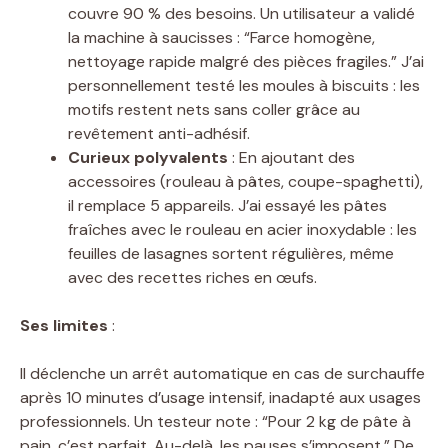
couvre 90 % des besoins. Un utilisateur a validé
la machine à saucisses : “Farce homogène,
nettoyage rapide malgré des pièces fragiles.” J’ai
personnellement testé les moules à biscuits : les
motifs restent nets sans coller grâce au
revêtement anti-adhésif.
Curieux polyvalents
: En ajoutant des
accessoires (rouleau à pâtes, coupe-spaghetti),
il remplace 5 appareils. J’ai essayé les pâtes
fraîches avec le rouleau en acier inoxydable : les
feuilles de lasagnes sortent régulières, même
avec des recettes riches en œufs.
Ses limites
:
Il déclenche un arrêt automatique en cas de surchauffe
après 10 minutes d’usage intensif, inadapté aux usages
professionnels. Un testeur note : “Pour 2 kg de pâte à
pain, c’est parfait. Au-delà, les pauses s’imposent.” De