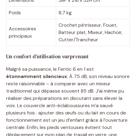
Dimensions
38P x 24l x 32H cm
Poids
8,7 kg
Crochet pétrisseur, Fouet,
Accessoires
Batteur plat, Mixeur, Hachoir,
principaux
Cutter/Trancheur
Un confort d’utilisation surprenant
Malgré sa puissance, le Fentic 6 en 1 est
étonnamment silencieux
. À 75 dB, son niveau sonore
reste raisonnable – à comparer avec un mixeur
traditionnel qui dépasse souvent 85 dB. J’ai même pu
réaliser des préparations en discutant sans élever la
voix. Le couvercle anti-éclaboussures m’a sauvé
plusieurs fois : ajouter des œufs ou du lait en cours de
fonctionnement est un jeu d’enfant grâce à l’ouverture
centrale. Enfin, les pieds ventouses évitent tout
déplacement sur mon plan de travail en verre, une