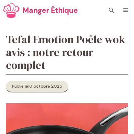
Aller
Manger Éthique
M
au
contenu
Tefal Emotion Poêle wok
avis : notre retour
complet
Publié le
10 octobre 2025