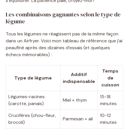
s’équilibrer
. La patience paie, croyez-moi !
Les combinaisons gagnantes selon le type de
légume
Tous les légumes ne réagissent pas de la même façon
dans un Airfryer. Voici mon tableau de référence que j’ai
peaufiné après des dizaines d’essais (et quelques
échecs mémorables) :
Temps
Additif
Type de légume
de
indispensable
cuisson
Légumes-racines
15-18
Miel + thym
(carotte, panais)
minutes
Crucifères (chou-fleur,
10-12
Parmesan + ail
brocoli)
minutes